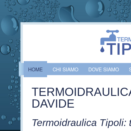
Sal
co
pri
HOME
CHI SIAMO
DOVE SIAMO
MENU PRINCIPALE
TERMOIDRAULICA 
DAVIDE
Termoidraulica Tipoli: